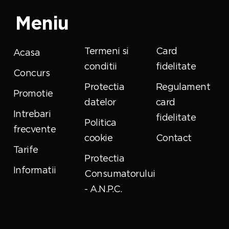
Meniu
Termeni si
Card
Acasa
conditii
fidelitate
Concurs
Protectia
Regulament
Promotie
datelor
card
Intrebari
fidelitate
Politica
frecvente
cookie
Contact
Tarife
Protectia
Informatii
Consumatorului
- A.N.P.C.