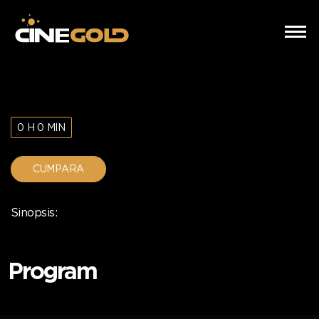
0 H 0 MIN
CUMPARA
Sinopsis:
Program