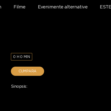
m
Filme
Evenimente alternative
ESTE
0 H 0 MIN
CUMPARA
Sinopsis: