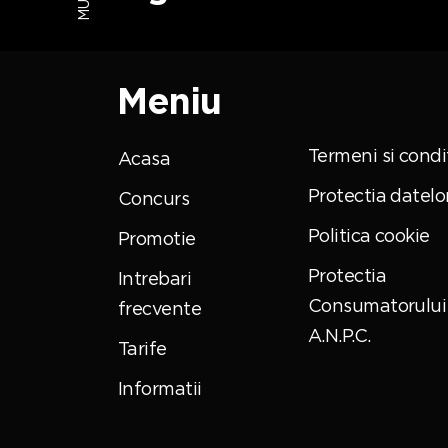
Meniu
Termeni si condit
Acasa
Protectia datelo
Concurs
Politica cookie
Promotie
Protectia
Intrebari
Consumatorului 
frecvente
A.N.P.C.
Tarife
Informatii