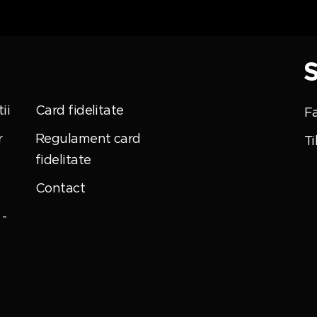
S
ii
Card fidelitate
F
r
Regulament card
Ti
fidelitate
Contact
-