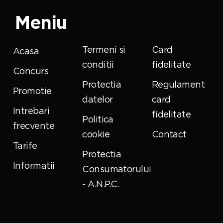
Meniu
Termeni si
Card
Acasa
conditii
fidelitate
Concurs
Protectia
Regulament
Promotie
datelor
card
Intrebari
fidelitate
Politica
frecvente
cookie
Contact
Tarife
Protectia
Informatii
Consumatorului
- A.N.P.C.