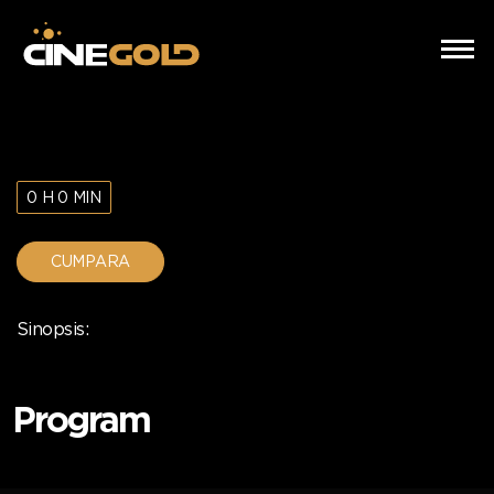
0 H 0 MIN
CUMPARA
Sinopsis:
Program