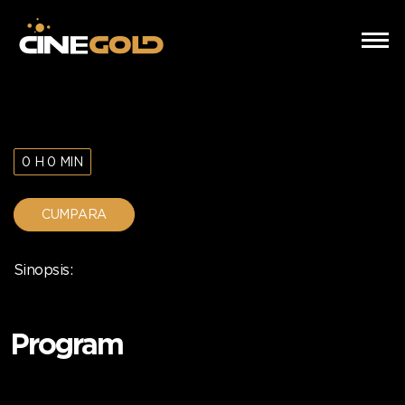
0 H 0 MIN
CUMPARA
Sinopsis:
Program