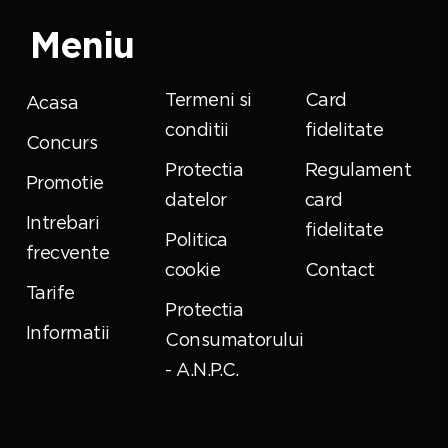
Meniu
Termeni si
Card
Acasa
conditii
fidelitate
Concurs
Protectia
Regulament
Promotie
datelor
card
Intrebari
fidelitate
Politica
frecvente
cookie
Contact
Tarife
Protectia
Informatii
Consumatorului
- A.N.P.C.