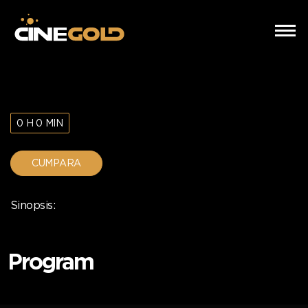
0 H 0 MIN
CUMPARA
Sinopsis:
Program