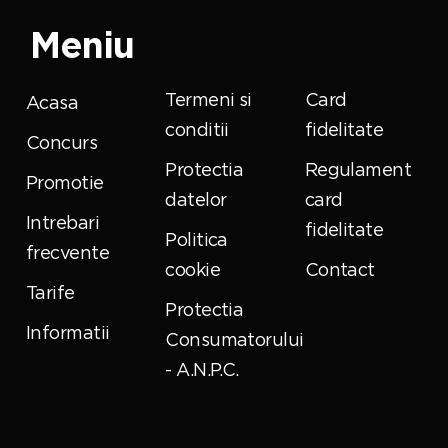
Meniu
Termeni si
Card
Acasa
conditii
fidelitate
Concurs
Protectia
Regulament
Promotie
datelor
card
Intrebari
fidelitate
Politica
frecvente
cookie
Contact
Tarife
Protectia
Informatii
Consumatorului
- A.N.P.C.