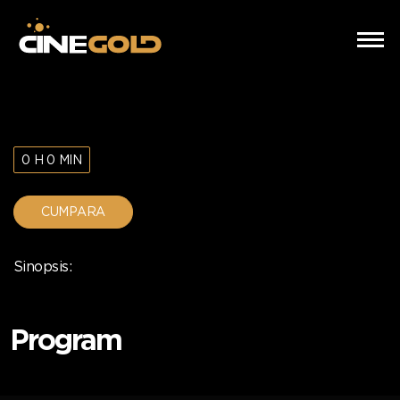
0 H 0 MIN
CUMPARA
Sinopsis:
Program