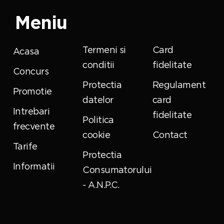
Meniu
Termeni si
Card
Acasa
conditii
fidelitate
Concurs
Protectia
Regulament
Promotie
datelor
card
Intrebari
fidelitate
Politica
frecvente
cookie
Contact
Tarife
Protectia
Informatii
Consumatorului
- A.N.P.C.