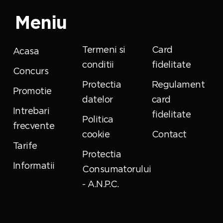
Meniu
Termeni si
Card
Acasa
conditii
fidelitate
Concurs
Protectia
Regulament
Promotie
datelor
card
Intrebari
fidelitate
Politica
frecvente
cookie
Contact
Tarife
Protectia
Informatii
Consumatorului
- A.N.P.C.