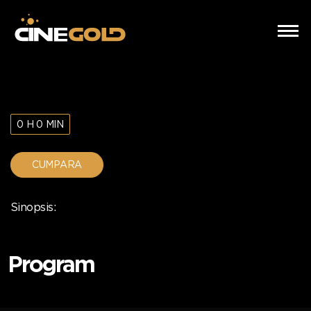
0 H 0 MIN
CUMPARA
Sinopsis:
Program