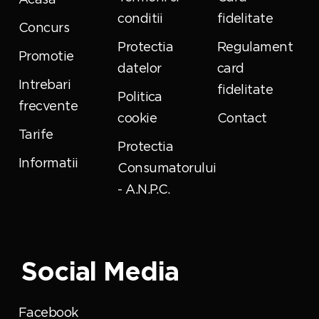
conditii
fidelitate
Concurs
Protectia
Regulament
Promotie
datelor
card
Intrebari
fidelitate
Politica
frecvente
cookie
Contact
Tarife
Protectia
Informatii
Consumatorului
- A.N.P.C.
Social Media
Facebook