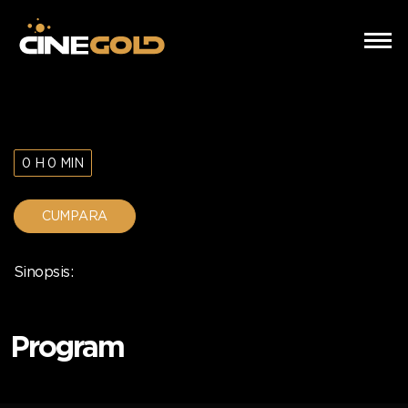
0 H 0 MIN
CUMPARA
Sinopsis:
Program