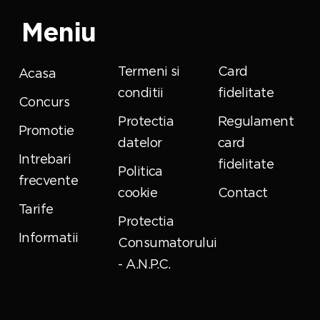
Meniu
Termeni si
Card
Acasa
conditii
fidelitate
Concurs
Protectia
Regulament
Promotie
datelor
card
Intrebari
fidelitate
Politica
frecvente
cookie
Contact
Tarife
Protectia
Informatii
Consumatorului
- A.N.P.C.