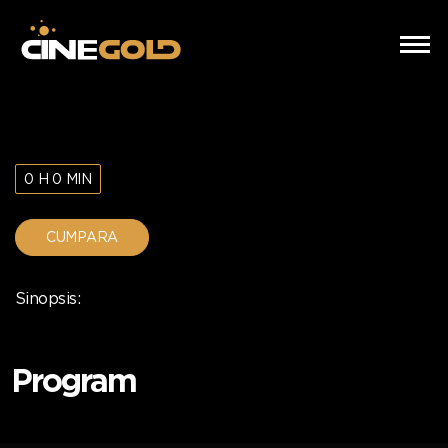
0 H 0 MIN
CUMPARA
Sinopsis:
Program