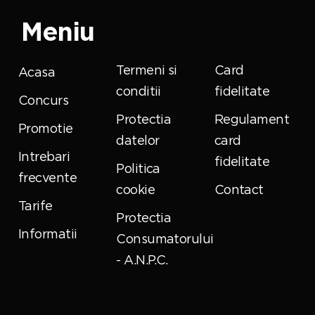
Meniu
Termeni si
Card
Acasa
conditii
fidelitate
Concurs
Protectia
Regulament
Promotie
datelor
card
Intrebari
fidelitate
Politica
frecvente
cookie
Contact
Tarife
Protectia
Informatii
Consumatorului
- A.N.P.C.