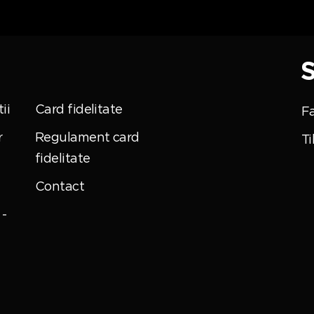
S
ii
Card fidelitate
F
r
Regulament card
Ti
fidelitate
Contact
-