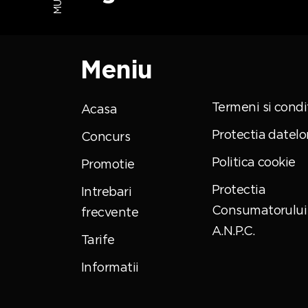
Meniu
Termeni si condit
Acasa
Protectia datelo
Concurs
Politica cookie
Promotie
Protectia
Intrebari
Consumatorului 
frecvente
A.N.P.C.
Tarife
Informatii