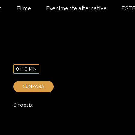
m
Filme
Evenimente alternative
ESTE
0 H 0 MIN
CUMPARA
Sinopsis: