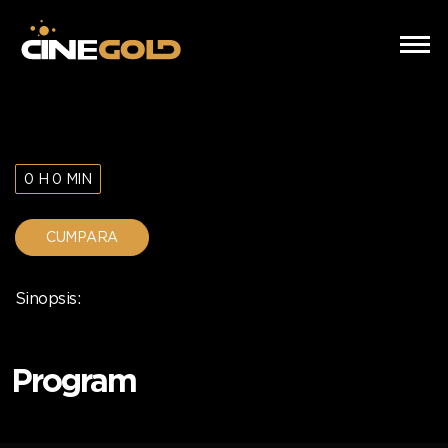
0 H 0 MIN
CUMPARA
Sinopsis:
Program