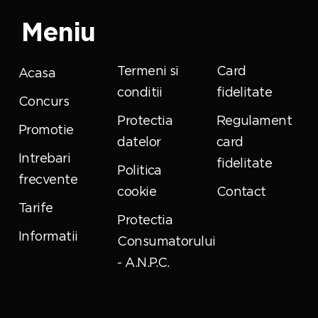
Meniu
Termeni si
Card
Acasa
conditii
fidelitate
Concurs
Protectia
Regulament
Promotie
datelor
card
Intrebari
fidelitate
Politica
frecvente
cookie
Contact
Tarife
Protectia
Informatii
Consumatorului
- A.N.P.C.